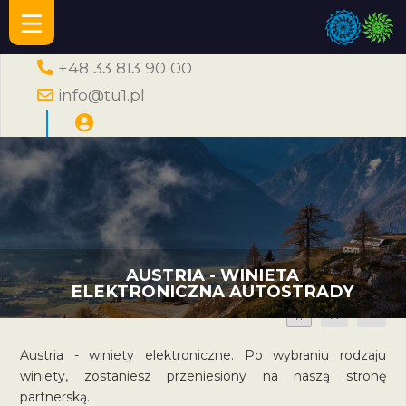
+48 33 813 90 00
info@tu1.pl
AUSTRIA - WINIETA
ELEKTRONICZNA AUTOSTRADY
A
A
A
Austria - winiety elektroniczne. Po wybraniu rodzaju
winiety, zostaniesz przeniesiony na naszą stronę
partnerską.