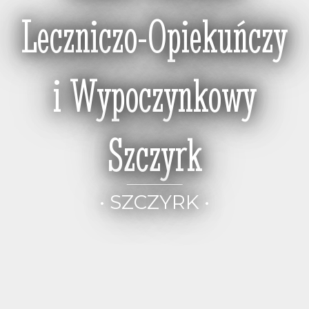
Leczniczo-Opiekuńczy
i Wypoczynkowy
Szczyrk
• SZCZYRK •