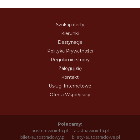
Szukaj oferty
Kierunki
Destynacje
Polityka Prywatności
Regulamin strony
Zaloguj się
Kontakt
Usługi Internetowe
Oferta Współpracy
Polecamy:
austria-winieta.pl
austriawinieta.pl
bilet-autostradowy.pl
bilety-autostradowe.pl