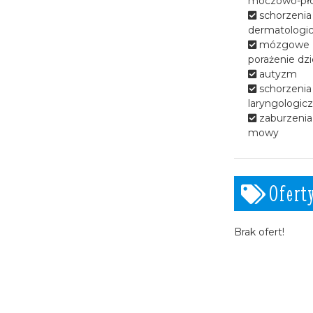
moczowo-pł
wzdłuż rzeki Żylicy.
schorzenia
dermatologi
mózgowe
porażenie dzi
autyzm
schorzenia
laryngologic
zaburzenia 
mowy
Ofert
Brak ofert!