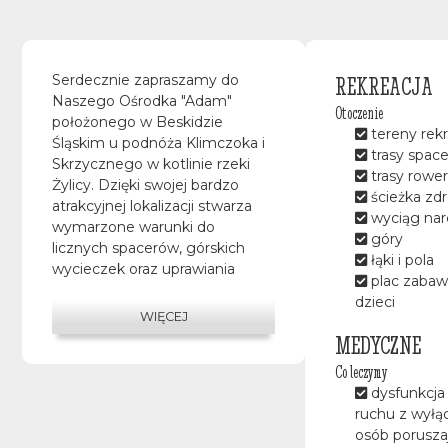
REKREACJA
Serdecznie zapraszamy do
Naszego Ośrodka "Adam"
Otoczenie
położonego w Beskidzie
tereny rek
Śląskim u podnóża Klimczoka i
trasy spac
Skrzycznego w kotlinie rzeki
trasy rowe
Żylicy. Dzięki swojej bardzo
ścieżka zd
atrakcyjnej lokalizacji stwarza
wyciąg narc
wymarzone warunki do
góry
licznych spacerów, górskich
łąki i pola
wycieczek oraz uprawiania
plac zabaw
sportów zimowych. Okolica, w
dzieci
której znajduje się Ośrodek
WIĘCEJ
„Adam” oferuje wiele
MEDYCZNE
możliwości przyjemnego
Co leczymy
spędzania czasu, czynnego lub
dysfunkcja
biernego odpoczynku oraz
ruchu z wył
uprawiania sportu. Oferujemy
osób porusza
dobre warunki mieszkaniowe i