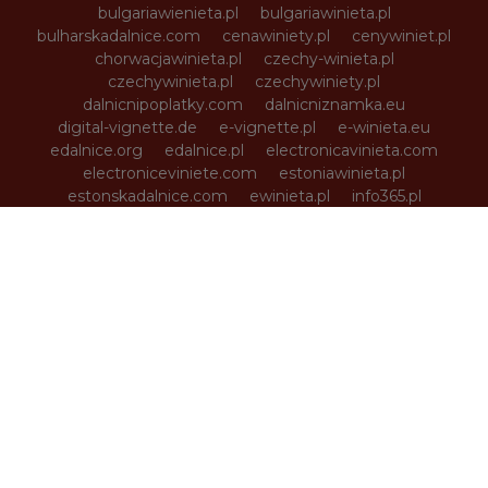
bulgariawienieta.pl
bulgariawinieta.pl
bulharskadalnice.com
cenawiniety.pl
cenywiniet.pl
chorwacjawinieta.pl
czechy-winieta.pl
czechywinieta.pl
czechywiniety.pl
dalnicnipoplatky.com
dalnicniznamka.eu
digital-vignette.de
e-vignette.pl
e-winieta.eu
edalnice.org
edalnice.pl
electronicavinieta.com
electroniceviniete.com
estoniawinieta.pl
estonskadalnice.com
ewinieta.pl
info365.pl
litvadalnice.com
litwa-winieta.pl
litwawinieta.pl
livignotunel.pl
livignotunnel.com
lotvawinieta.pl
lotwawinieta.pl
lotysskadalnice.com
madarskadalnice.com
moldavskadalnice.com
moldawiawinieta.pl
najtanszewiniety.pl
oplatyautostradowe.pl
pl-vignette.com
polskadalnice.com
rakouskadalnice.com
rumuniawinieta.pl
rumunskadalnice.com
sloveniawinieta.pl
slovenskadalnice.com
slovinskadalnice.com
slowacja-winieta.pl
slowacjawinieta.pl
sloweniawinieta.pl
svycarskadalnice.com
szwajcariawinieta.pl