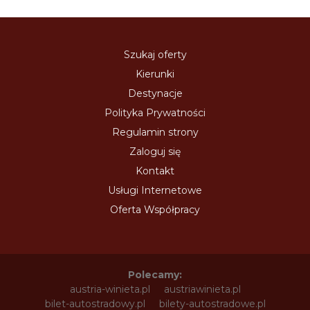
Szukaj oferty
Kierunki
Destynacje
Polityka Prywatności
Regulamin strony
Zaloguj się
Kontakt
Usługi Internetowe
Oferta Współpracy
Polecamy:
austria-winieta.pl
austriawinieta.pl
bilet-autostradowy.pl
bilety-autostradowe.pl