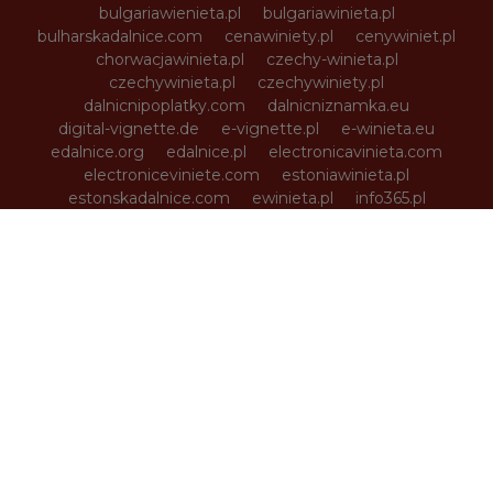
bulgariawienieta.pl
bulgariawinieta.pl
bulharskadalnice.com
cenawiniety.pl
cenywiniet.pl
chorwacjawinieta.pl
czechy-winieta.pl
czechywinieta.pl
czechywiniety.pl
dalnicnipoplatky.com
dalnicniznamka.eu
digital-vignette.de
e-vignette.pl
e-winieta.eu
edalnice.org
edalnice.pl
electronicavinieta.com
electroniceviniete.com
estoniawinieta.pl
estonskadalnice.com
ewinieta.pl
info365.pl
litvadalnice.com
litwa-winieta.pl
litwawinieta.pl
livignotunel.pl
livignotunnel.com
lotvawinieta.pl
lotwawinieta.pl
lotysskadalnice.com
madarskadalnice.com
moldavskadalnice.com
moldawiawinieta.pl
najtanszewiniety.pl
oplatyautostradowe.pl
pl-vignette.com
polskadalnice.com
rakouskadalnice.com
rumuniawinieta.pl
rumunskadalnice.com
sloveniawinieta.pl
slovenskadalnice.com
slovinskadalnice.com
slowacja-winieta.pl
slowacjawinieta.pl
sloweniawinieta.pl
svycarskadalnice.com
szwajcariawinieta.pl