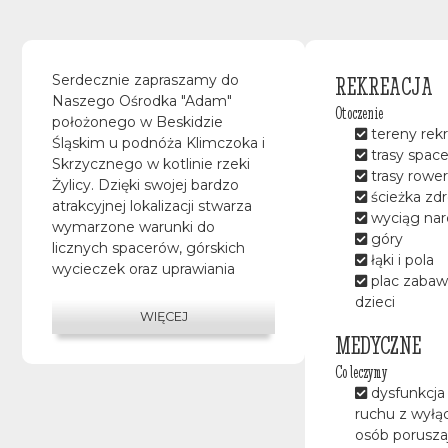
REKREACJA
Serdecznie zapraszamy do
Naszego Ośrodka "Adam"
Otoczenie
położonego w Beskidzie
tereny rek
Śląskim u podnóża Klimczoka i
trasy spac
Skrzycznego w kotlinie rzeki
trasy rowe
Żylicy. Dzięki swojej bardzo
ścieżka zd
atrakcyjnej lokalizacji stwarza
wyciąg narc
wymarzone warunki do
góry
licznych spacerów, górskich
łąki i pola
wycieczek oraz uprawiania
plac zabaw
sportów zimowych. Okolica, w
dzieci
której znajduje się Ośrodek
WIĘCEJ
„Adam” oferuje wiele
MEDYCZNE
możliwości przyjemnego
Co leczymy
spędzania czasu, czynnego lub
dysfunkcja
biernego odpoczynku oraz
ruchu z wył
uprawiania sportu. Oferujemy
osób porusza
dobre warunki mieszkaniowe i