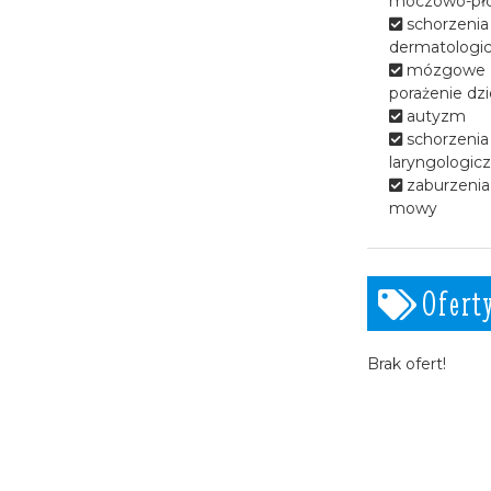
moczowo-pł
wzdłuż rzeki Żylicy.
schorzenia
dermatologi
mózgowe
porażenie dzi
autyzm
schorzenia
laryngologic
zaburzenia 
mowy
Ofert
Brak ofert!