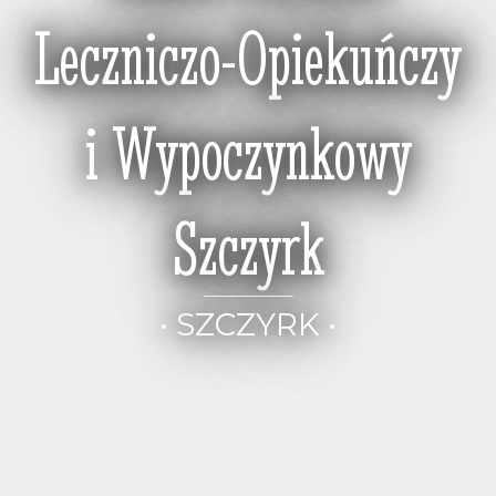
Leczniczo-Opiekuńczy
i Wypoczynkowy
Szczyrk
• SZCZYRK •