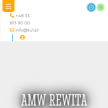
+48 33
813 90 00
info@tu1.pl
AMW REWITA