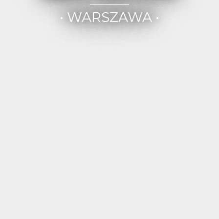
• WARSZAWA •