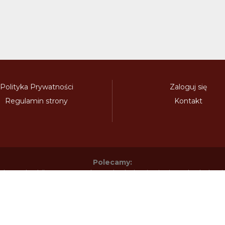
Polityka Prywatności
Zaloguj się
Regulamin strony
Kontakt
Polecamy:
adowy.pl
bilety-autostradowe.pl
bulgariawienieta.pl
bulgari
nieta.pl
czechywinieta.pl
czechywiniety.pl
dalnicnipoplat
nice.pl
electronicavinieta.com
electroniceviniete.com
esto
litwawinieta.pl
livignotunel.pl
livignotunnel.com
lotvawin
om
moldawiawinieta.pl
najtanszewiniety.pl
oplatyautostrad