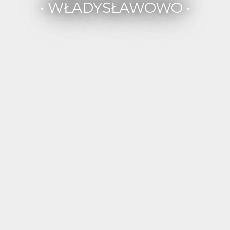
• WŁADYSŁAWOWO •