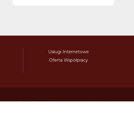
Usługi Internetowe
Oferta Współpracy
awinieta.pl
bulharskadalnice.com
cenawiniety.pl
ky.com
dalnicniznamka.eu
digital-vignette.de
niawinieta.pl
estonskadalnice.com
ewinieta.pl
ieta.pl
lotwawinieta.pl
lotysskadalnice.com
owe.pl
pl-vignette.com
polskadalnice.com