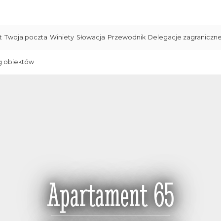
t
Twoja poczta
Winiety
Słowacja
Przewodnik
Delegacje zagraniczn
g obiektów
Apartament 65