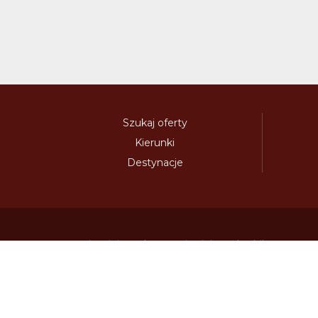
Szukaj oferty
Kierunki
Destynacje
austria-winieta.pl
austriawinieta.pl
bilet-autostr
cenywiniet.pl
chorwacjawinieta.pl
czechy-wi
e-vignette.pl
e-winieta.eu
edalnice.org
edal
info365.pl
litvadalnice.com
litwa-winieta.pl
madarskadalnice.com
moldavskadalnice.c