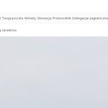
t
Twoja poczta
Winiety
Słowacja
Przewodnik
Delegacje zagraniczn
g obiektów