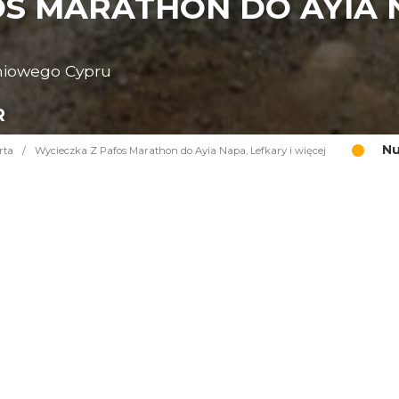
S MARATHON DO AYIA N
niowego Cypru
R
Nu
rta
/
Wycieczka Z Pafos Marathon do Ayia Napa, Lefkary i więcej