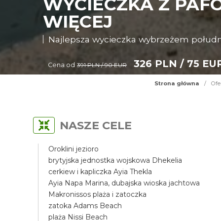
WYCIECZKA Z PAFO
WIĘCEJ
Najlepsza wycieczka wybrzeżem połud
326 PLN / 75 EU
Cena od
391 PLN / 90 EUR
Strona główna
/
Ofe
NASZE CELE
Oroklini jezioro
brytyjska jednostka wojskowa Dhekelia
cerkiew i kapliczka Ayia Thekla
Ayia Napa Marina, dubajska wioska jachtowa
Makronissos plaża i zatoczka
zatoka Adams Beach
plaża Nissi Beach