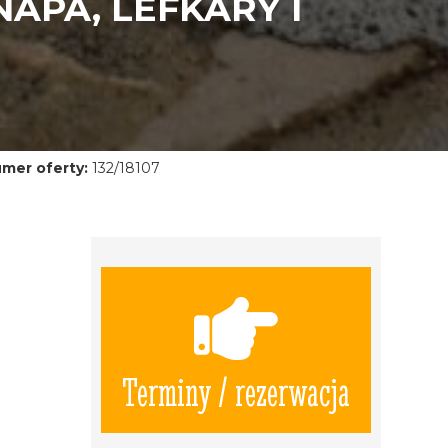
APA, LEFKARY I
mer oferty:
132/18107
Terminy / rezerwacja