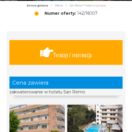
Strona główna
/
Oferta
/
San Remo ** hotel w Larnace
Numer oferty:
142/18107
Terminy / rezerwacja
Cena zawiera
zakwaterowanie w hotelu San Remo