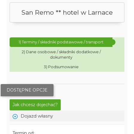
San Remo ** hotel w Larnace
1) Terminy / składniki podstawowe / transport
2) Dane osobowe / składniki dodatkowe /
dokumenty
3) Podsumowanie
DOSTĘPNE OPCJE
Jak chcesz dojechać?
Dojazd własny
Termin od: