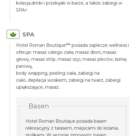
kolacja,drinki i przekąski w barze, a także zabiegi w
SPA>
SPA
Hotel Roman Boutique*** posiada zaplecze wellness i
oferuje: masaż całego ciała, masaż dłoni, masaż
głowy, masaż stóp, masaż szyi, masaż pleców, łaźnię
parową,
body wrapping, peeling ciała, zabiegi na
ciało, depilacja woskiem, zabiegi na twarz, zabiegi
upiększające, masaż.
Basen
Hotel Roman Boutique posiada basen
rekreacyjny z tarasem, miejscami do leżania,
stolikami. W sezonie zimowym, basen