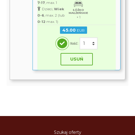
7-17
, max. 1
Dzieci,
Wiek
ŁÓŻKO
MAŁŻEŃSKIE
0-6
, max. 2 (lub
× 1
0-12
max. 1)
45.00
EUR
Ilość:
USUŃ
Szukaj oferty