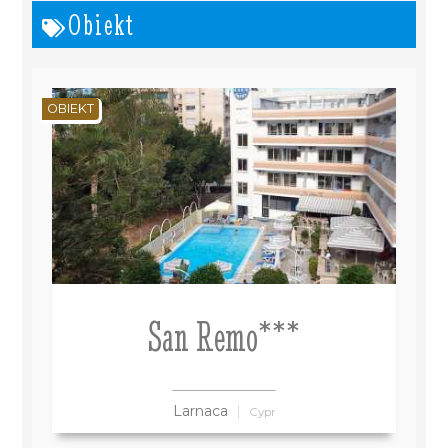
Obiekt
OBIEKT
San Remo***
Larnaca
Cypr