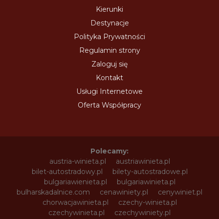
Kierunki
Destynacje
Polityka Prywatności
Regulamin strony
Zaloguj się
Kontakt
Usługi Internetowe
Oferta Współpracy
Polecamy:
austria-winieta.pl
austriawinieta.pl
bilet-autostradowy.pl
bilety-autostradowe.pl
bulgariawienieta.pl
bulgariawinieta.pl
bulharskadalnice.com
cenawiniety.pl
cenywiniet.pl
chorwacjawinieta.pl
czechy-winieta.pl
czechywinieta.pl
czechywiniety.pl