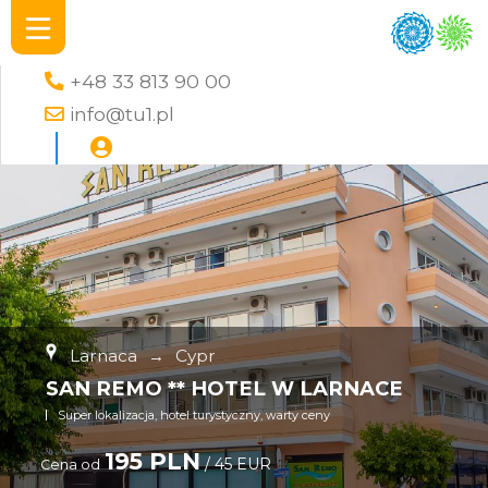
+48 33 813 90 00
info@tu1.pl
Larnaca
→
Cypr
SAN REMO ** HOTEL W LARNACE
Super lokalizacja, hotel turystyczny, warty ceny
195 PLN
/ 45 EUR
Cena od