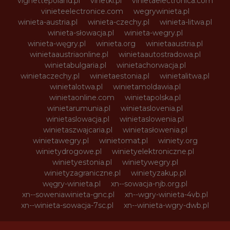
vignettepoland.pl
vinetki.pl
vinietaelectronica.com
vinieteelectronice.com
wegrywinieta.pl
winieta-austria.pl
winieta-czechy.pl
winieta-litwa.pl
winieta-słowacja.pl
winieta-wegry.pl
winieta-węgry.pl
winieta.org
winietaaustria.pl
winietaaustriaonline.pl
winietaautostradowa.pl
winietabulgaria.pl
winietachorwacja.pl
winietaczechy.pl
winietaestonia.pl
winietalitwa.pl
winietalotwa.pl
winietamoldawia.pl
winietaonline.com
winietapolska.pl
winietarumunia.pl
winietaslovenia.pl
winietaslowacja.pl
winietaslowenia.pl
winietaszwajcaria.pl
winietasłowenia.pl
winietawegry.pl
winietomat.pl
winiety.org
winietydrogowe.pl
winietyelektroniczne.pl
winietyestonia.pl
winietywegry.pl
winietyzagraniczne.pl
winietyzakup.pl
węgry-winieta.pl
xn--sowacja-njb.org.pl
xn--soweniawinieta-gnc.pl
xn--wgry-winieta-4vb.pl
xn--winieta-sowacja-7sc.pl
xn--winieta-wgry-dwb.pl