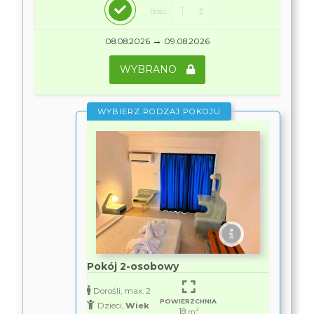
Ilość:
→
08.08.2026
09.08.2026
WYBRANO
WYBIERZ RODZAJ POKOJU
Pokój 2-osobowy
Dorośli, max. 2
POWIERZCHNIA
Dzieci,
Wiek
18
2
m