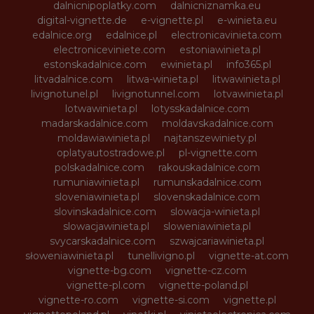
dalnicnipoplatky.com
dalnicniznamka.eu
digital-vignette.de
e-vignette.pl
e-winieta.eu
edalnice.org
edalnice.pl
electronicavinieta.com
electroniceviniete.com
estoniawinieta.pl
estonskadalnice.com
ewinieta.pl
info365.pl
litvadalnice.com
litwa-winieta.pl
litwawinieta.pl
livignotunel.pl
livignotunnel.com
lotvawinieta.pl
lotwawinieta.pl
lotysskadalnice.com
madarskadalnice.com
moldavskadalnice.com
moldawiawinieta.pl
najtanszewiniety.pl
oplatyautostradowe.pl
pl-vignette.com
polskadalnice.com
rakouskadalnice.com
rumuniawinieta.pl
rumunskadalnice.com
sloveniawinieta.pl
slovenskadalnice.com
slovinskadalnice.com
slowacja-winieta.pl
slowacjawinieta.pl
sloweniawinieta.pl
svycarskadalnice.com
szwajcariawinieta.pl
słoweniawinieta.pl
tunellivigno.pl
vignette-at.com
vignette-bg.com
vignette-cz.com
vignette-pl.com
vignette-poland.pl
vignette-ro.com
vignette-si.com
vignette.pl