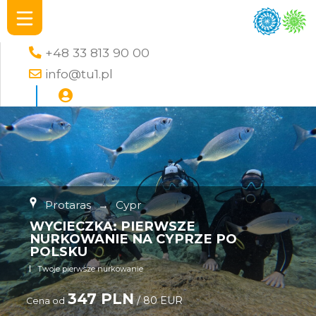
+48 33 813 90 00
info@tu1.pl
Protaras
→
Cypr
WYCIECZKA: PIERWSZE
NURKOWANIE NA CYPRZE PO
POLSKU
Twoje pierwsze nurkowanie
347 PLN
/ 80 EUR
Cena od