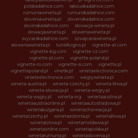
polskadalnice.com
rakouskadalnice.com
rumuniawinieta.pl
rumunskadalnice.com
sloveniawinieta.pl
slovenskadalnice.com
slovinskadalnice.com
slowacja-winieta.pl
slowacjawinieta.pl
sloweniawinieta.pl
svycarskadalnice.com
szwajcariawinieta.pl
słoweniawinieta.pl
tunellivigno.pl
vignette-at.com
vignette-bg.com
vignette-cz.com
vignette-pl.com
vignette-poland.pl
vignette-ro.com
vignette-si.com
vignette.pl
vignettepoland.pl
vinetki.pl
vinietaelectronica.com
vinieteelectronice.com
wegrywinieta.pl
winieta-austria.pl
winieta-czechy.pl
winieta-litwa.pl
winieta-słowacja.pl
winieta-wegry.pl
winieta-węgry.pl
winieta.org
winietaaustria.pl
winietaaustriaonline.pl
winietaautostradowa.pl
winietabulgaria.pl
winietachorwacja.pl
winietaczechy.pl
winietaestonia.pl
winietalitwa.pl
winietalotwa.pl
winietamoldawia.pl
winietaonline.com
winietapolska.pl
winietarumunia.pl
winietaslovenia.pl