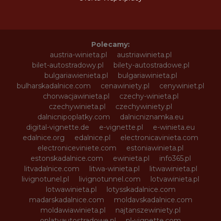
Polecamy:
austria-winieta.pl
austriawinieta.pl
bilet-autostradowy.pl
bilety-autostradowe.pl
bulgariawienieta.pl
bulgariawinieta.pl
bulharskadalnice.com
cenawiniety.pl
cenywiniet.pl
chorwacjawinieta.pl
czechy-winieta.pl
czechywinieta.pl
czechywiniety.pl
dalnicnipoplatky.com
dalnicniznamka.eu
digital-vignette.de
e-vignette.pl
e-winieta.eu
edalnice.org
edalnice.pl
electronicavinieta.com
electroniceviniete.com
estoniawinieta.pl
estonskadalnice.com
ewinieta.pl
info365.pl
litvadalnice.com
litwa-winieta.pl
litwawinieta.pl
livignotunel.pl
livignotunnel.com
lotvawinieta.pl
lotwawinieta.pl
lotysskadalnice.com
madarskadalnice.com
moldavskadalnice.com
moldawiawinieta.pl
najtanszewiniety.pl
oplatyautostradowe.pl
pl-vignette.com