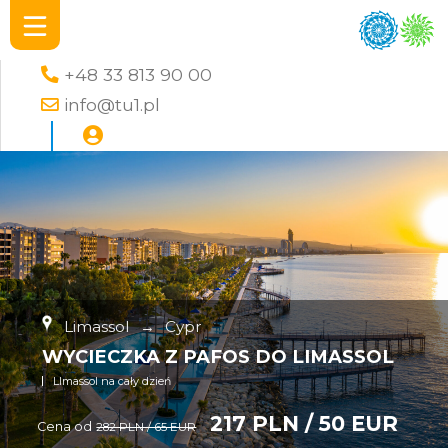
+48 33 813 90 00
info@tu1.pl
Limassol
→
Cypr
WYCIECZKA Z PAFOS DO LIMASSOL
LImassol na cały dzień
217 PLN / 50 EUR
Cena od
282 PLN / 65 EUR