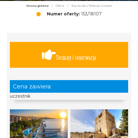
Strona główna
/
Oferta
/
Wycieczka z Pafos do Limassol
Numer oferty:
153/18107
Terminy / rezerwacja
Cena zawiera
uczestnik