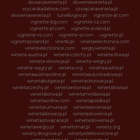
slowacjawinieta.pl
sloweniawinieta.pl
svycarskadalnice.com
szwajcariawinieta.pl
słoweniawinieta.pl
tunellivigno.pl
vignette-at.com
vignette-bg.com
vignette-cz.com
vignette-pl.com
vignette-poland.pl
vignette-ro.com
vignette-si.com
vignette.pl
vignettepoland.pl
vinetki.pl
vinietaelectronica.com
vinieteelectronice.com
wegrywinieta.pl
winieta-austria.pl
winieta-czechy.pl
winieta-litwa.pl
winieta-słowacja.pl
winieta-wegry.pl
winieta-węgry.pl
winieta.org
winietaaustria.pl
winietaaustriaonline.pl
winietaautostradowa.pl
winietabulgaria.pl
winietachorwacja.pl
winietaczechy.pl
winietaestonia.pl
winietalitwa.pl
winietalotwa.pl
winietamoldawia.pl
winietaonline.com
winietapolska.pl
winietarumunia.pl
winietaslovenia.pl
winietaslowacja.pl
winietaslowenia.pl
winietaszwajcaria.pl
winietasłowenia.pl
winietawegry.pl
winietomat.pl
winiety.org
winietydrogowe.pl
winietyelektroniczne.pl
winietyestonia.pl
winietywegry.pl