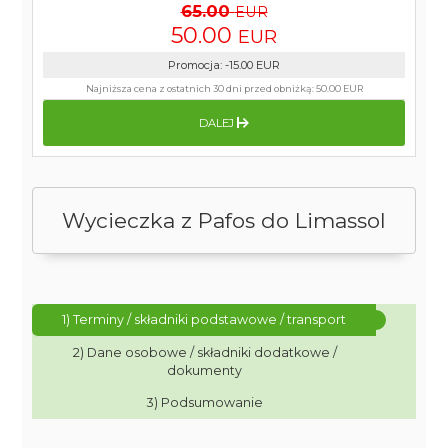
65.00
EUR
50.00
EUR
Promocja
:
-15.00
EUR
Najniższa cena z ostatnich 30 dni przed obniżką:
50.00 EUR
DALEJ
Wycieczka z Pafos do Limassol
1) Terminy / składniki podstawowe / transport
2) Dane osobowe / składniki dodatkowe /
dokumenty
3) Podsumowanie