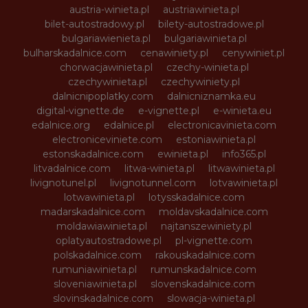
austria-winieta.pl
austriawinieta.pl
bilet-autostradowy.pl
bilety-autostradowe.pl
bulgariawienieta.pl
bulgariawinieta.pl
bulharskadalnice.com
cenawiniety.pl
cenywiniet.pl
chorwacjawinieta.pl
czechy-winieta.pl
czechywinieta.pl
czechywiniety.pl
dalnicnipoplatky.com
dalnicniznamka.eu
digital-vignette.de
e-vignette.pl
e-winieta.eu
edalnice.org
edalnice.pl
electronicavinieta.com
electroniceviniete.com
estoniawinieta.pl
estonskadalnice.com
ewinieta.pl
info365.pl
litvadalnice.com
litwa-winieta.pl
litwawinieta.pl
livignotunel.pl
livignotunnel.com
lotvawinieta.pl
lotwawinieta.pl
lotysskadalnice.com
madarskadalnice.com
moldavskadalnice.com
moldawiawinieta.pl
najtanszewiniety.pl
oplatyautostradowe.pl
pl-vignette.com
polskadalnice.com
rakouskadalnice.com
rumuniawinieta.pl
rumunskadalnice.com
sloveniawinieta.pl
slovenskadalnice.com
slovinskadalnice.com
slowacja-winieta.pl