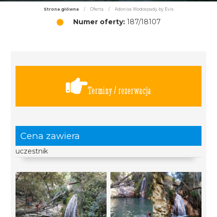
Strona główna
/
Oferta
/
Adonisa Wodospady by Evis
Numer oferty:
187/18107
Terminy / rezerwacja
Cena zawiera
uczestnik