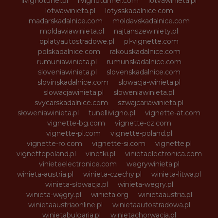
livignotunel.pl
livignotunnel.com
lotvawinieta.pl
lotwawinieta.pl
lotysskadalnice.com
madarskadalnice.com
moldavskadalnice.com
moldawiawinieta.pl
najtanszewiniety.pl
oplatyautostradowe.pl
pl-vignette.com
polskadalnice.com
rakouskadalnice.com
rumuniawinieta.pl
rumunskadalnice.com
sloveniawinieta.pl
slovenskadalnice.com
slovinskadalnice.com
slowacja-winieta.pl
slowacjawinieta.pl
sloweniawinieta.pl
svycarskadalnice.com
szwajcariawinieta.pl
słoweniawinieta.pl
tunellivigno.pl
vignette-at.com
vignette-bg.com
vignette-cz.com
vignette-pl.com
vignette-poland.pl
vignette-ro.com
vignette-si.com
vignette.pl
vignettepoland.pl
vinetki.pl
vinietaelectronica.com
vinieteelectronice.com
wegrywinieta.pl
winieta-austria.pl
winieta-czechy.pl
winieta-litwa.pl
winieta-słowacja.pl
winieta-wegry.pl
winieta-węgry.pl
winieta.org
winietaaustria.pl
winietaaustriaonline.pl
winietaautostradowa.pl
winietabulgaria.pl
winietachorwacja.pl