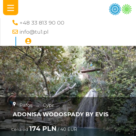
+48 33 813 90 00
info@tu1.pl
Pafos
→
Cypr
ADONISA WODOSPADY BY EVIS
174 PLN
/ 40 EUR
Cena od