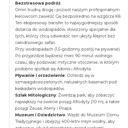
Bezstresowa podróż
Omiń trudną drogę i pozwól naszym profesjonalnym
kierowcom zawieźć Cię bezpośrednio na wzgórza Kili.
Ten ekspresowy transfer to najwygodniejszy sposób
dotarcia do wodospadów, stworzony specjalnie dla
tych, którzy chcą odwiedzić ten ukryty klejnot bez
całodniowego safari.
Przy wodospadach (1,5-godzinny postój na pływanie)
Po przyjeździe będziesz mieć 90 minut wolnego
czasu, aby podziwiać mityczne otoczenie, w którym
podobno spotkali się Adonis i Afrodyta:
Pływanie i orzeźwienie
: Ochłodź się w
szmaragdowozielonych, naturalnych basenach pod
kaskadami wodospadów.
Szlak Mitologiczny
: Zwiedzaj park, aby zobaczyć
największy na świecie posąg Afrodyty (10 m), a także
posągi Zeusa, Ateny i Priapa.
Muzeum i Dziedzictwo
: Wejdź do Muzeum Domu
Tradycyjnego i obejrzyj 400-letni młyn wodny, aby