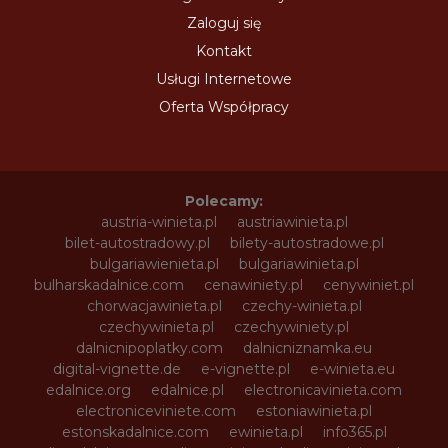
Zaloguj się
Kontakt
Usługi Internetowe
Oferta Współpracy
Polecamy:
austria-winieta.pl
austriawinieta.pl
bilet-autostradowy.pl
bilety-autostradowe.pl
bulgariawienieta.pl
bulgariawinieta.pl
bulharskadalnice.com
cenawiniety.pl
cenywiniet.pl
chorwacjawinieta.pl
czechy-winieta.pl
czechywinieta.pl
czechywiniety.pl
dalnicnipoplatky.com
dalnicniznamka.eu
digital-vignette.de
e-vignette.pl
e-winieta.eu
edalnice.org
edalnice.pl
electronicavinieta.com
electroniceviniete.com
estoniawinieta.pl
estonskadalnice.com
ewinieta.pl
info365.pl