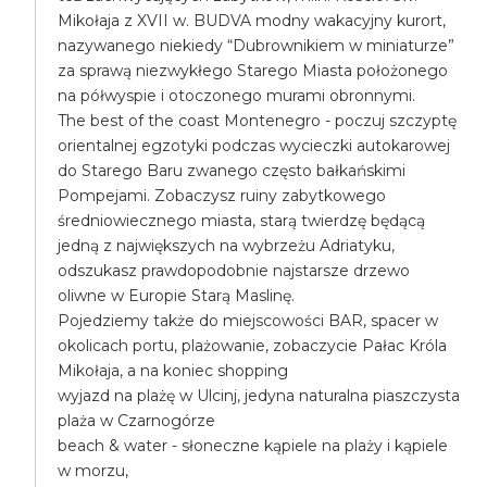
Mikołaja z XVII w. BUDVA modny wakacyjny kurort,
nazywanego niekiedy “Dubrownikiem w miniaturze”
za sprawą niezwykłego Starego Miasta położonego
na półwyspie i otoczonego murami obronnymi.
The best of the coast Montenegro - poczuj szczyptę
orientalnej egzotyki podczas wycieczki autokarowej
do Starego Baru zwanego często bałkańskimi
Pompejami. Zobaczysz ruiny zabytkowego
średniowiecznego miasta, starą twierdzę będącą
jedną z największych na wybrzeżu Adriatyku,
odszukasz prawdopodobnie najstarsze drzewo
oliwne w Europie Starą Maslinę.
Pojedziemy także do miejscowości BAR, spacer w
okolicach portu, plażowanie, zobaczycie Pałac Króla
Mikołaja, a na koniec shopping
wyjazd na plażę w Ulcinj, jedyna naturalna piaszczysta
plaża w Czarnogórze
beach & water - słoneczne kąpiele na plaży i kąpiele
w morzu,