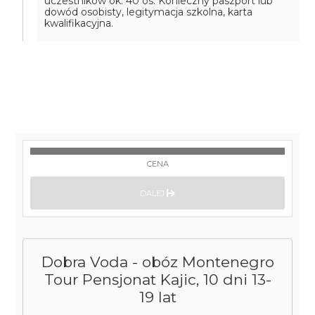
uczestników ok. 40 os. Konieczny paszport lub
dowód osobisty, legitymacja szkolna, karta
kwalifikacyjna.
CENA
DALEJ
Dobra Voda - obóz Montenegro
Tour Pensjonat Kajic, 10 dni 13-
19 lat