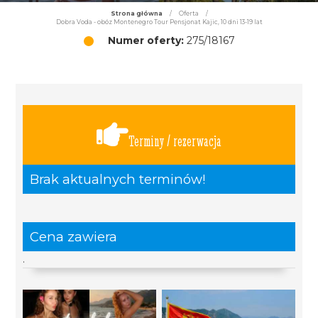
Strona główna
/
Oferta
/
Dobra Voda - obóz Montenegro Tour Pensjonat Kajic, 10 dni 13-19 lat
Numer oferty:
275/18167
Terminy / rezerwacja
Brak aktualnych terminów!
Cena zawiera
.