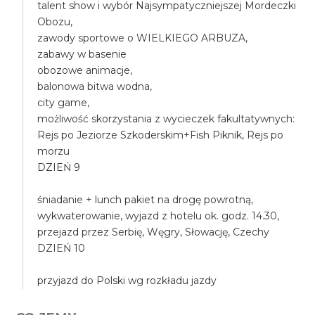
talent show i wybór Najsympatyczniejszej Mordeczki
Obozu,
zawody sportowe o WIELKIEGO ARBUZA,
zabawy w basenie
obozowe animacje,
balonowa bitwa wodna,
city game,
możliwość skorzystania z wycieczek fakultatywnych:
Rejs po Jeziorze Szkoderskim+Fish Piknik, Rejs po
morzu
DZIEŃ 9
śniadanie + lunch pakiet na drogę powrotną,
wykwaterowanie, wyjazd z hotelu ok. godz. 14.30,
przejazd przez Serbię, Węgry, Słowację, Czechy
DZIEŃ 10
przyjazd do Polski wg rozkładu jazdy