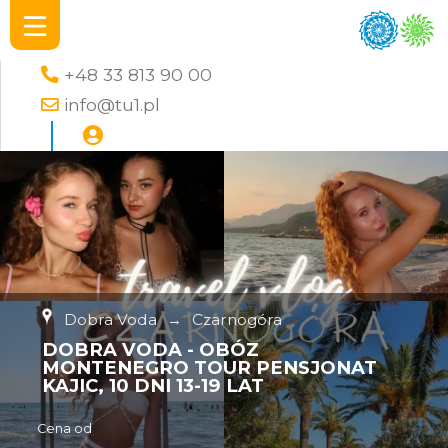
+48 33 813 90 00
info@tu1.pl
Dobra Voda
→
Czarnogóra
DOBRA VODA - OBÓZ
MONTENEGRO TOUR PENSJONAT
KAJIC, 10 DNI 13-19 LAT
Cena od