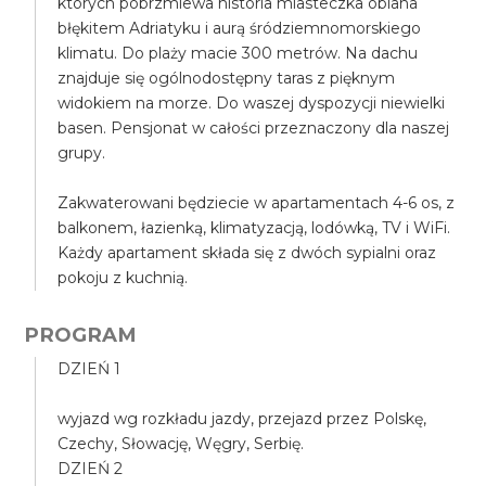
których pobrzmiewa historia miasteczka oblana
błękitem Adriatyku i aurą śródziemnomorskiego
klimatu. Do plaży macie 300 metrów. Na dachu
znajduje się ogólnodostępny taras z pięknym
widokiem na morze. Do waszej dyspozycji niewielki
basen. Pensjonat w całości przeznaczony dla naszej
grupy.
Zakwaterowani będziecie w apartamentach 4-6 os, z
balkonem, łazienką, klimatyzacją, lodówką, TV i WiFi.
Każdy apartament składa się z dwóch sypialni oraz
pokoju z kuchnią.
PROGRAM
DZIEŃ 1
wyjazd wg rozkładu jazdy, przejazd przez Polskę,
Czechy, Słowację, Węgry, Serbię.
DZIEŃ 2