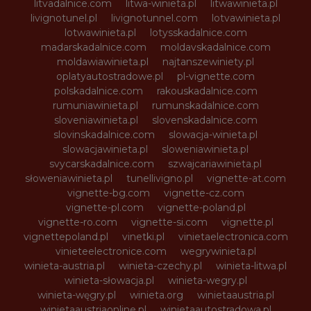
litvadalnice.com
litwa-winieta.pl
litwawinieta.pl
livignotunel.pl
livignotunnel.com
lotvawinieta.pl
lotwawinieta.pl
lotysskadalnice.com
madarskadalnice.com
moldavskadalnice.com
moldawiawinieta.pl
najtanszewiniety.pl
oplatyautostradowe.pl
pl-vignette.com
polskadalnice.com
rakouskadalnice.com
rumuniawinieta.pl
rumunskadalnice.com
sloveniawinieta.pl
slovenskadalnice.com
slovinskadalnice.com
slowacja-winieta.pl
slowacjawinieta.pl
sloweniawinieta.pl
svycarskadalnice.com
szwajcariawinieta.pl
słoweniawinieta.pl
tunellivigno.pl
vignette-at.com
vignette-bg.com
vignette-cz.com
vignette-pl.com
vignette-poland.pl
vignette-ro.com
vignette-si.com
vignette.pl
vignettepoland.pl
vinetki.pl
vinietaelectronica.com
vinieteelectronice.com
wegrywinieta.pl
winieta-austria.pl
winieta-czechy.pl
winieta-litwa.pl
winieta-słowacja.pl
winieta-wegry.pl
winieta-węgry.pl
winieta.org
winietaaustria.pl
winietaaustriaonline.pl
winietaautostradowa.pl