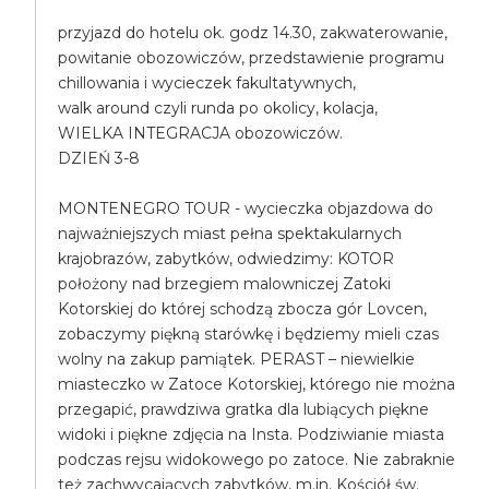
przyjazd do hotelu ok. godz 14.30, zakwaterowanie,
powitanie obozowiczów, przedstawienie programu
chillowania i wycieczek fakultatywnych,
walk around czyli runda po okolicy, kolacja,
WIELKA INTEGRACJA obozowiczów.
DZIEŃ 3-8
MONTENEGRO TOUR - wycieczka objazdowa do
najważniejszych miast pełna spektakularnych
krajobrazów, zabytków, odwiedzimy: KOTOR
położony nad brzegiem malowniczej Zatoki
Kotorskiej do której schodzą zbocza gór Lovcen,
zobaczymy piękną starówkę i będziemy mieli czas
wolny na zakup pamiątek. PERAST – niewielkie
miasteczko w Zatoce Kotorskiej, którego nie można
przegapić, prawdziwa gratka dla lubiących piękne
widoki i piękne zdjęcia na Insta. Podziwianie miasta
podczas rejsu widokowego po zatoce. Nie zabraknie
też zachwycających zabytków, m.in. Kościół św.