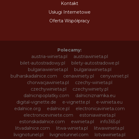
Kontakt
Usługi Internetowe
Oferta Współpracy
Polecamy:
austria-winieta.pl
austriawinieta.pl
bilet-autostradowy.pl
bilety-autostradowe.pl
bulgariawienieta.pl
bulgariawinieta.pl
bulharskadalnice.com
cenawiniety.pl
cenywiniet.pl
chorwacjawinieta.pl
czechy-winieta.pl
czechywinieta.pl
czechywiniety.pl
dalnicnipoplatky.com
dalnicniznamka.eu
digital-vignette.de
e-vignette.pl
e-winieta.eu
edalnice.org
edalnice.pl
electronicavinieta.com
electroniceviniete.com
estoniawinieta.pl
estonskadalnice.com
ewinieta.pl
info365.pl
litvadalnice.com
litwa-winieta.pl
litwawinieta.pl
livignotunel.pl
livignotunnel.com
lotvawinieta.pl