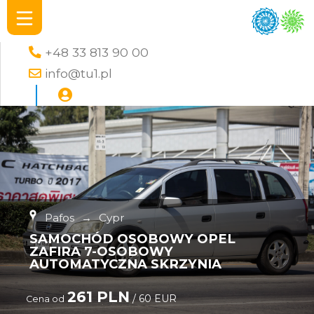
+48 33 813 90 00
info@tu1.pl
Pafos
→
Cypr
SAMOCHÓD OSOBOWY OPEL
ZAFIRA 7-OSOBOWY
AUTOMATYCZNA SKRZYNIA
261 PLN
/ 60 EUR
Cena od