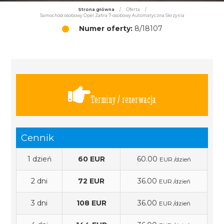
Strona główna
/
Oferta
/
Samochód osobowy Opel Zafira 7-osobowy Automatyczna Skrzynia
Numer oferty:
8/18107
Terminy / rezerwacja
Cennik
1 dzień
60 EUR
60.00
EUR /dzień
2 dni
72 EUR
36.00
EUR /dzień
3 dni
108 EUR
36.00
EUR /dzień