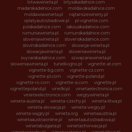
lotwawinieta.pl
lotysskadalnice.com
madarskadalnice.com
moldavskadalnice.com
moldawiawinieta.pl
najtanszewiniety.pl
oplatyautostradowe.pl
pl-vignette.com
polskadalnice.com
rakouskadalnice.com
rumuniawinieta.pl
rumunskadalnice.com
sloveniawinieta.pl
slovenskadalnice.com
slovinskadalnice.com
slowacja-winieta.pl
slowacjawinieta.pl
sloweniawinieta.pl
svycarskadalnice.com
szwajcariawinieta.pl
słoweniawinieta.pl
tunellivigno.pl
vignette-at.com
vignette-bg.com
vignette-cz.com
vignette-pl.com
vignette-poland.pl
vignette-ro.com
vignette-si.com
vignette.pl
vignettepoland.pl
vinetki.pl
vinietaelectronica.com
vinieteelectronice.com
wegrywinieta.pl
winieta-austria.pl
winieta-czechy.pl
winieta-litwa.pl
winieta-słowacja.pl
winieta-wegry.pl
winieta-węgry.pl
winieta.org
winietaaustria.pl
winietaaustriaonline.pl
winietaautostradowa.pl
winietabulgaria.pl
winietachorwacja.pl
winietaczechy.pl
winietaestonia.pl
winietalitwa.pl