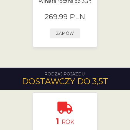
Winieta roczna do 3,5 t
269.99 PLN
ZAMÓW
RODZAJ POJAZDU:
DOSTAWCZY DO 3,5T
1
ROK