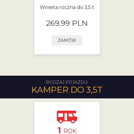
Winieta roczna do 3,5 t
269.99 PLN
ZAMÓW
RODZAJ POJAZDU:
KAMPER DO 3,5T
1
ROK