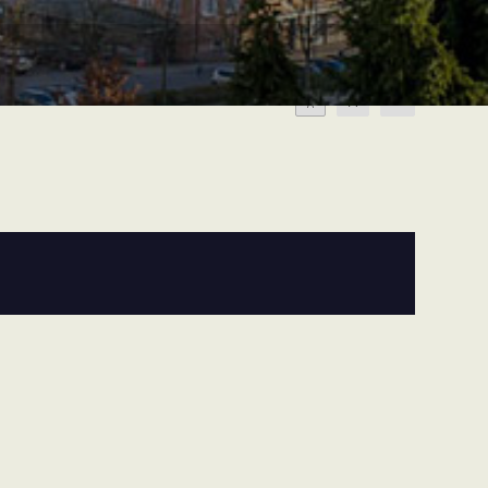
A
A
A