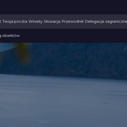
t
Twoja poczta
Winiety
Słowacja
Przewodnik
Delegacje zagraniczn
g obiektów