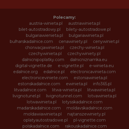
Polecamy:
austria-winieta.pl
austriawinieta.pl
bilet-autostradowy.pl
bilety-autostradowe.pl
bulgariawienieta.pl
bulgariawinieta.pl
bulharskadalnice.com
cenawiniety.pl
cenywiniet.pl
chorwacjawinieta.pl
czechy-winieta.pl
czechywinieta.pl
czechywiniety.pl
dalnicnipoplatky.com
dalnicniznamka.eu
digital-vignette.de
e-vignette.pl
e-winieta.eu
edalnice.org
edalnice.pl
electronicavinieta.com
electroniceviniete.com
estoniawinieta.pl
estonskadalnice.com
ewinieta.pl
info365.pl
litvadalnice.com
litwa-winieta.pl
litwawinieta.pl
livignotunel.pl
livignotunnel.com
lotvawinieta.pl
lotwawinieta.pl
lotysskadalnice.com
madarskadalnice.com
moldavskadalnice.com
moldawiawinieta.pl
najtanszewiniety.pl
oplatyautostradowe.pl
pl-vignette.com
polskadalnice.com
rakouskadalnice.com