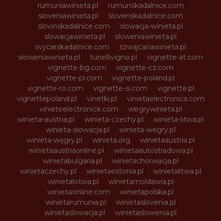
rumuniawinieta.pl
rumunskadalnice.com
sloveniawinieta.pl
slovenskadalnice.com
slovinskadalnice.com
slowacja-winieta.pl
slowacjawinieta.pl
sloweniawinieta.pl
svycarskadalnice.com
szwajcariawinieta.pl
słoweniawinieta.pl
tunellivigno.pl
vignette-at.com
vignette-bg.com
vignette-cz.com
vignette-pl.com
vignette-poland.pl
vignette-ro.com
vignette-si.com
vignette.pl
vignettepoland.pl
vinetki.pl
vinietaelectronica.com
vinieteelectronice.com
wegrywinieta.pl
winieta-austria.pl
winieta-czechy.pl
winieta-litwa.pl
winieta-słowacja.pl
winieta-wegry.pl
winieta-węgry.pl
winieta.org
winietaaustria.pl
winietaaustriaonline.pl
winietaautostradowa.pl
winietabulgaria.pl
winietachorwacja.pl
winietaczechy.pl
winietaestonia.pl
winietalitwa.pl
winietalotwa.pl
winietamoldawia.pl
winietaonline.com
winietapolska.pl
winietarumunia.pl
winietaslovenia.pl
winietaslowacja.pl
winietaslowenia.pl