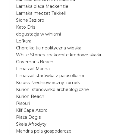
Larnaka plaża Mackenzie
Larnaka meczet Tekkeli
Słone Jezioro
Kato Dris
degustacja w winiarni
Lefkara
Choroikoitia neolityczna wioska
White Stones znakomite kredowe skałki
Governor's Beach
Limassol Marina
Limassol starówka z parasolkami
Kolossi średniowieczny zamek
Kurion stanowisko archeologiczne
Kurion Beach
Pisouri
Klif Cape Aspro
Plaża Dog's
Skała Afrodyty
Mandria pola gospodarcze