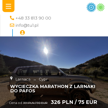
+48 33 813 90 00
info@tu1.pl
Larnaca
→
Cypr
WYCIECZKA MARATHON Z LARNAKI
DO PAFOS
326 PLN / 75 EUR
Cena od
391 PLN / 90 EUR