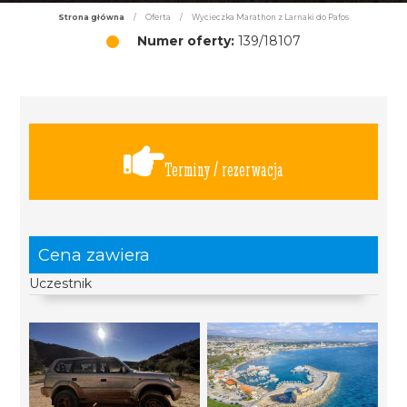
Strona główna
/
Oferta
/
Wycieczka Marathon z Larnaki do Pafos
Numer oferty:
139/18107
Terminy / rezerwacja
Cena zawiera
Uczestnik