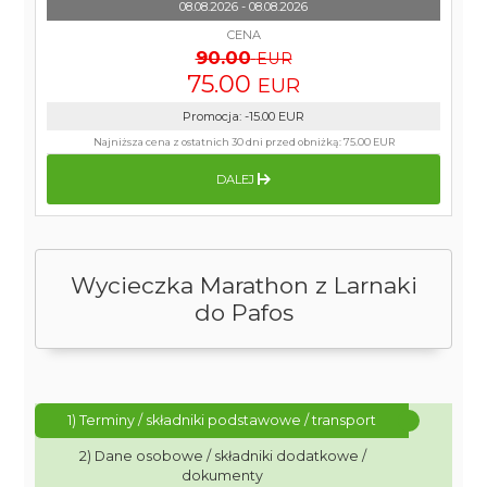
08.08.2026 - 08.08.2026
CENA
90.00
EUR
75.00
EUR
Promocja
:
-15.00
EUR
Najniższa cena z ostatnich 30 dni przed obniżką:
75.00 EUR
DALEJ
Wycieczka Marathon z Larnaki
do Pafos
1) Terminy / składniki podstawowe / transport
2) Dane osobowe / składniki dodatkowe /
dokumenty